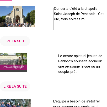
Les
Concerts d’été à la chapelle
concerts
Saint-Joseph de Penboc’h Cet
d’été
été, trois soirées m...
LIRE LA SUITE
Vers un
Le centre spirituel jésuite de
service
Penboc’h souhaite accueillir
bénévole
une personne laïque ou un
résident à
couple, prê...
Penboc’h
LIRE LA SUITE
Le parc :
L’équipe a besoin de s’étoffer
Appel à
pour assurer non seulement