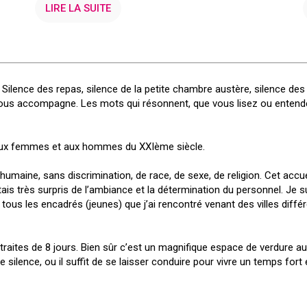
LIRE LA SUITE
né. Silence des repas, silence de la petite chambre austère, silence d
i vous accompagne. Les mots qui résonnent, que vous lisez ou ente
né aux femmes et aux hommes du XXIème siècle.
maine, sans discrimination, de race, de sexe, de religion. Cet accuei
is très surpris de l’ambiance et la détermination du personnel. Je s
us les encadrés (jeunes) que j’ai rencontré venant des villes différ
retraites de 8 jours. Bien sûr c’est un magnifique espace de verdure 
de silence, ou il suffit de se laisser conduire pour vivre un temps fort