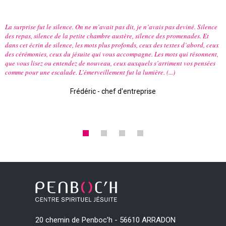
La surprise fut le silence. On ne m’avait pas dit, je n’avais pas deviné. Silence
des repas, silence de la petite chambre austère, silence des promenades. Et
dans cet écrin de silence, les mots plus profonds, ceux des textes d’abord, ceux
des cérémonies, ceux du jésuite qui vous accompagne. Les mots qui résonnent,
que vous lisez ou entendez de nouveau, ceux auxquels s’arriment vos pensées
comme pour une escalade. L’émerveillement fut la lumière. (...)
Frédéric - chef d'entreprise
20 chemin de Penboc’h - 56610 ARRADON