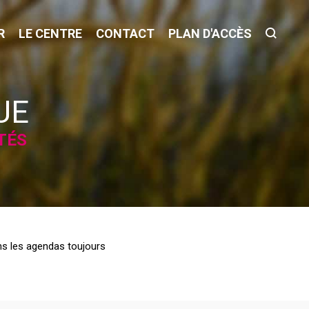
R
LE CENTRE
CONTACT
PLAN D'ACCÈS
UE
TÉS
ns les agendas toujours