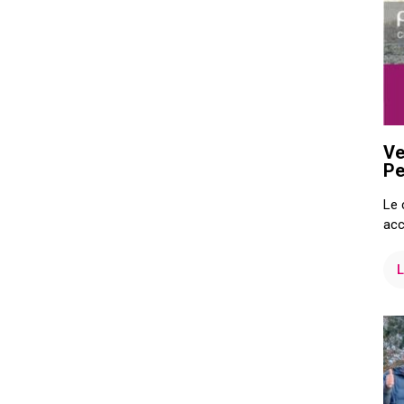
Ve
Pe
Le 
acc
L