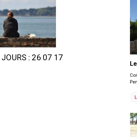
 JOURS : 26 07 17
Le
Con
Pen
L