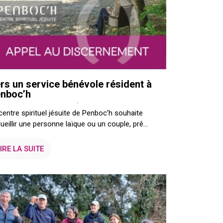
rs un service bénévole résident à
nboc’h
centre spirituel jésuite de Penboc’h souhaite
ueillir une personne laïque ou un couple, prê...
IRE LA SUITE