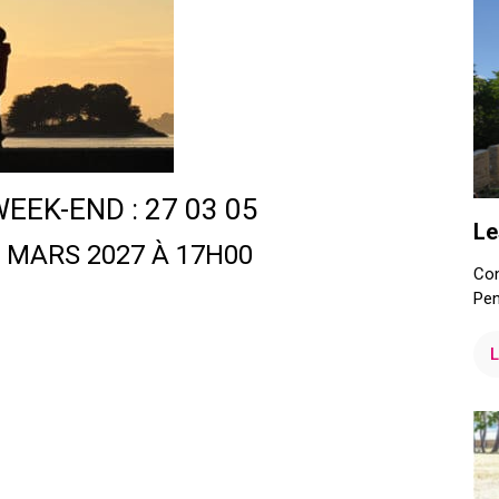
WEEK-END : 27 03 05
Le
7 MARS 2027 À 17H00
Con
Pen
L