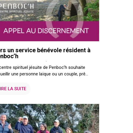
rs un service bénévole résident à
nboc’h
centre spirituel jésuite de Penboc’h souhaite
ueillir une personne laïque ou un couple, prê...
IRE LA SUITE