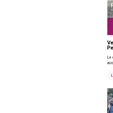
Ve
Pe
Le 
acc
L