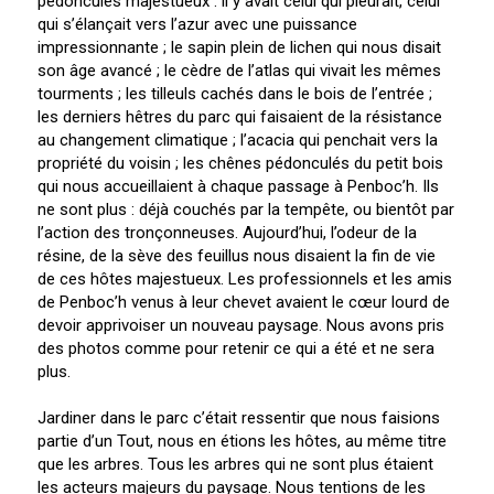
pédonculés majestueux : il y avait celui qui pleurait, celui
qui s’élançait vers l’azur avec une puissance
impressionnante ; le sapin plein de lichen qui nous disait
son âge avancé ; le cèdre de l’atlas qui vivait les mêmes
tourments ; les tilleuls cachés dans le bois de l’entrée ;
les derniers hêtres du parc qui faisaient de la résistance
au changement climatique ; l’acacia qui penchait vers la
propriété du voisin ; les chênes pédonculés du petit bois
qui nous accueillaient à chaque passage à Penboc’h. Ils
ne sont plus : déjà couchés par la tempête, ou bientôt par
l’action des tronçonneuses. Aujourd’hui, l’odeur de la
résine, de la sève des feuillus nous disaient la fin de vie
de ces hôtes majestueux. Les professionnels et les amis
de Penboc’h venus à leur chevet avaient le cœur lourd de
devoir apprivoiser un nouveau paysage. Nous avons pris
des photos comme pour retenir ce qui a été et ne sera
plus.
Jardiner dans le parc c’était ressentir que nous faisions
partie d’un Tout, nous en étions les hôtes, au même titre
que les arbres. Tous les arbres qui ne sont plus étaient
les acteurs majeurs du paysage. Nous tentions de les