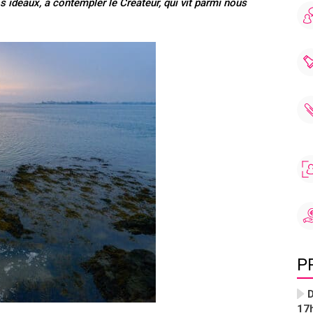
nos idéaux, à contempler le Créateur, qui vit parmi nous
P
D
17