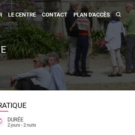
R
LE CENTRE
CONTACT
PLAN D'ACCÈS
IE
RATIQUE
DURÉE
2 jours - 2 nuits