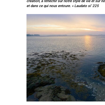
création, à réfléchir sur notre style de vie et sur 
et dans ce qui nous entoure. » Laudato si’ 225