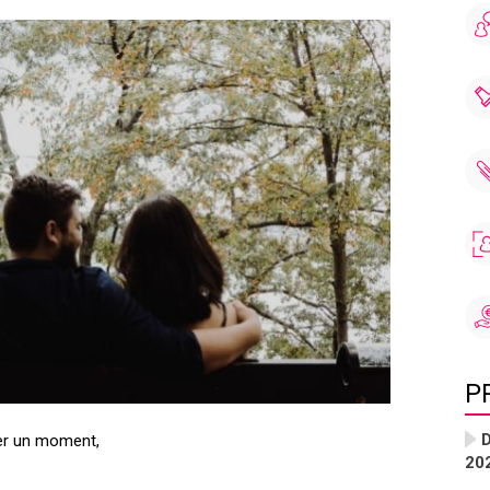
P
D
ter un moment,
20